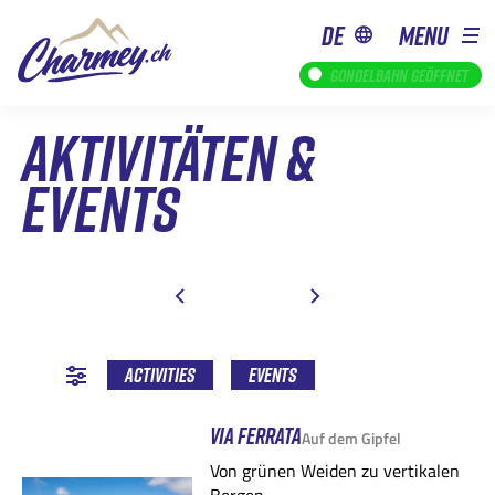
de
MENU
Gondelbahn geöffnet
AKTIVITÄTEN &
EVENTS
SEPTEMBER
APRIL
MAI
OKTOBER
JUNI
NOVEMBER
JULI
AUGUST
DEZEMBER
SEPTEMBER
JANUAR
OKTO
JULI
AUGUST
SEPTEMBER
Activities
Events
VIA FERRATA
Auf dem Gipfel
Von grünen Weiden zu vertikalen