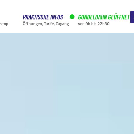
Praktische Infos
Gondelbahn geöffnet
nstop
Öffnungen, Tarife, Zugang
von 9h bis 22h30
AKTUELL