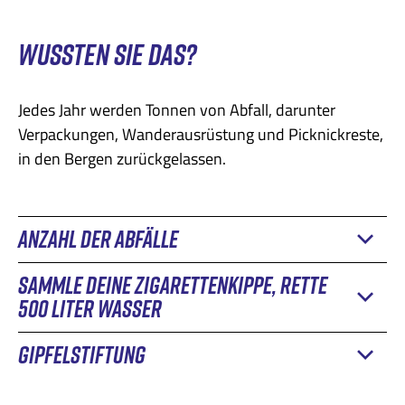
WUSSTEN SIE DAS?
Jedes Jahr werden Tonnen von Abfall, darunter
Verpackungen, Wanderausrüstung und Picknickreste,
in den Bergen zurückgelassen.
ANZAHL DER ABFÄLLE
SAMMLE DEINE ZIGARETTENKIPPE, RETTE
Eine Studie des Bundesamtes für Umwelt zeigt, dass
500 LITER WASSER
in der Schweiz jedes Jahr etwa 14.000 Tonnen Plastik
in den Boden und die Flüsse gelangen. Etwa
2'700
GIPFELSTIFTUNG
Trotz Aufklärungsarbeit und Aufräumkampagnen
Tonnen
davon sind das Ergebnis von "Littering", also
verschmutzen Zigarettenstummel weiterhin die
der verantwortungslosen Entsorgung von Abfällen in