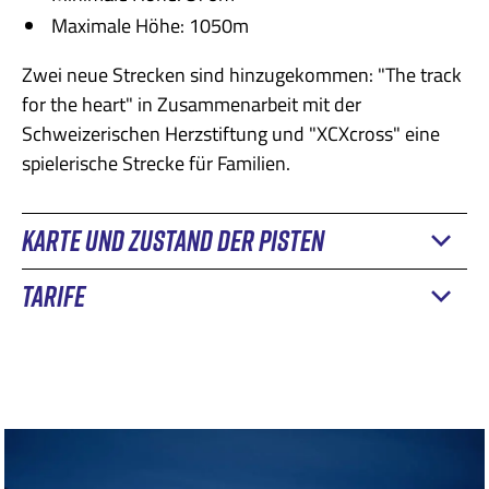
Maximale Höhe: 1050m
Zwei neue Strecken sind hinzugekommen: "The track
for the heart" in Zusammenarbeit mit der
Schweizerischen Herzstiftung und "XCXcross" eine
spielerische Strecke für Familien.
KARTE UND ZUSTAND DER PISTEN
TARIFE
Konsultieren Sie
Tageskarte (Charmey-Im Fang-Jaun)
10.-
Wöchentliche Pass (Charmey-Im Fang-Jaun)
40.-
Abonnement für die ganze Schweiz
160.-