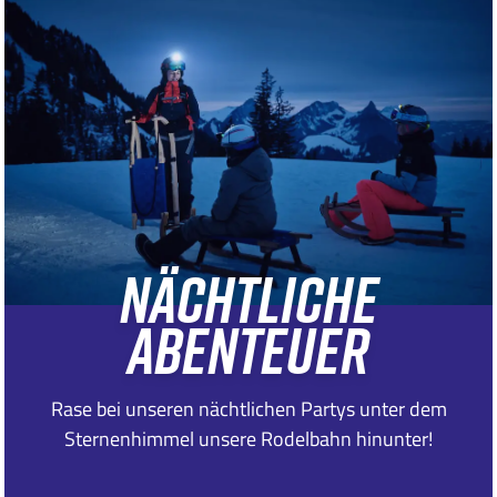
Abonnement "Alpes Romandes"
80.-
Gönnerkarte "Charmey-Im Fang-Jaun"
80.-
Preis in CHF.
Alle Informationen zur Zahlung finden Sie auf der
Website von Nordic Jogne.
NÄCHTLICHE
Entdecken
ABENTEUER
Rase bei unseren nächtlichen Partys unter dem
Sternenhimmel unsere Rodelbahn hinunter!