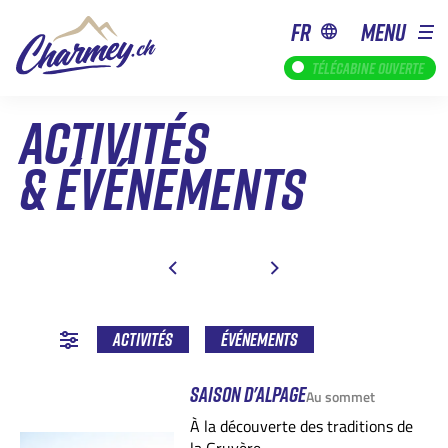
fr
MENU
Télécabine ouverte
ACTIVITÉS
& ÉVÉNEMENTS
SEPTEMBRE
AVRIL
MAI
OCTOBRE
JUIN
NOVEMBRE
JUILLET
AOÛT
DÉCEMBRE
SEPTEMBRE
JANVIER
OCTOBR
JUILLET
AOÛT
SEPTEMBRE
Activités
Événements
SAISON D'ALPAGE
Au sommet
À la découverte des traditions de