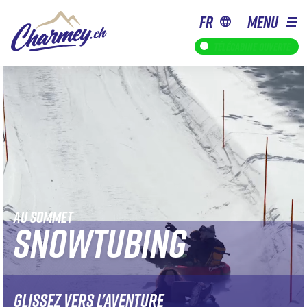
fr
MENU
Télécabine ouverte
AU SOMMET
SNOWTUBING
GLISSEZ VERS L'AVENTURE