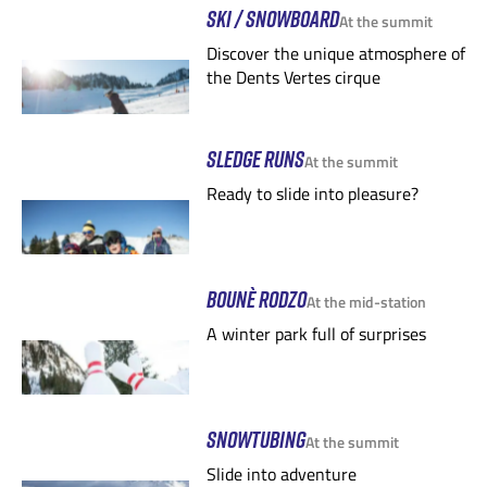
Pré de l'Essert
Variante à Grand
Fermé
SKI / SNOWBOARD
Fermé
At the summit
Discover the unique atmosphere of
Via Tissineva
Fermé
the Dents Vertes cirque
Itinéraire - Freeride
Fermé
Jardin des neiges
Fermé
SLEDGE RUNS
At the summit
Ready to slide into pleasure?
BOUNÈ RODZO
At the mid-station
A winter park full of surprises
SNOWTUBING
At the summit
Slide into adventure