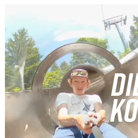
DI
KO