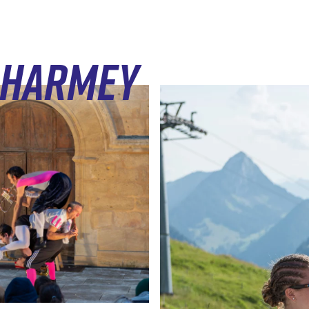
14h30
tu les verras là-bas. Le Boys Band dont t
La Pause
11h00 à
Dimanche 2 août à 15h00
14h00
 CHARMEY
Spectacle gratuit
Pâtissier de l'Hôtel Cailler
07h00 à
Au sommet des remontées mécan
12h00
En cas de mauvais temps, le specta
de Charmey
Par ici les réservations
Plus d'infos