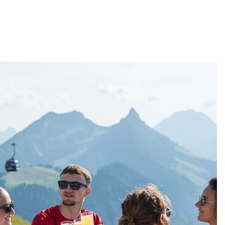
out le monde parle déjà !"
Réservations : 026 927 37
iques
07
cle sera déplacé à La Cour, au village